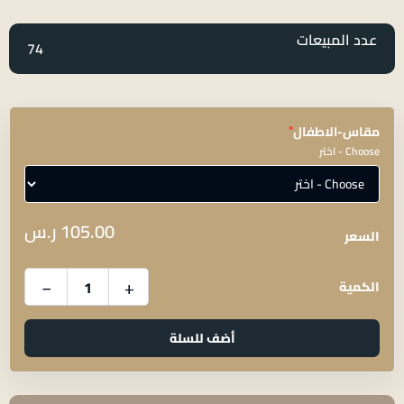
عدد المبيعات
74
*
مقاس-الاطفال
Choose - اختر
105.00
ر.س
السعر
−
+
الكمية
أضف للسلة