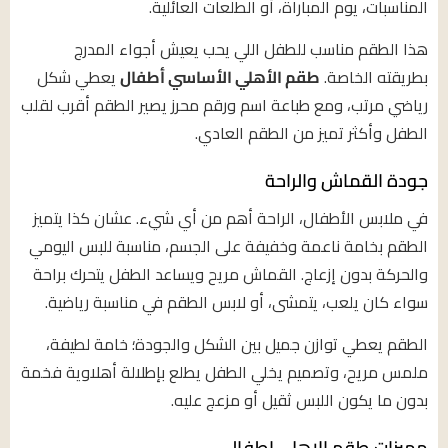
المناسبات، يوم المباراة، أو الطلعات العائلية.
هذا الطقم مناسب للطفل اللي يحب يعيش أجواء المدرج
بطريقته الخاصة.
طقم الأهلي الأساسي أطفال
يعطي شكل
رياضي مرتب، ومع طباعة اسم ورقم محرز يصير الطقم أقرب لقلب
الطفل وأكثر تميز من الطقم العادي.
جودة القماش والراحة
في ملابس الأطفال، الراحة أهم من أي شيء. عشان كذا يتميز
الطقم بخامة ناعمة وخفيفة على الجسم، مناسبة للبس اليومي
والحركة بدون إزعاج. القماش مريح ويساعد الطفل يتحرك براحة
سواء كان يلعب، يتمشى، أو لابس الطقم في مناسبة رياضية.
الطقم يعطي توازن جميل بين الشكل والجودة؛ خامة لطيفة،
ملمس مريح، وتصميم يخلي الطفل يطلع بإطلالة أهلاوية فخمة
بدون ما يكون اللبس ثقيل أو مزعج عليه.
مميزات طقم الاهلي اطفال