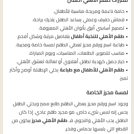
• خامة ناعمة ومريحة مناسبة للأطفال.
• قماش خفيف وعملي يساعد الطفل يتحرك براحة.
• تصميم أساسي أنيق بألوان الأهلي المعروفة.
•
طقم الأهلي للنخبة أطفال
بتفاصيل مرتبة وشكل أفخم.
• طباعة اسم ورقم محرز تعطي الطقم لمسة خاصة ومحببة.
• مناسب للتصوير، الطلعات، المناسبات، ويوم المباراة.
• خيار جميل كهدية لطفل أهلاوي أو لعائلة تعشق الأهلي.
•
طقم الأهلي للأطفال مع طباعة
يخلي الإطلالة أوضح وأكثر
تميز.
لمسة محرز الخاصة
وجود اسم ورقم محرز يعطي الطقم طابع مميز ويخلي الطفل
يحس إنه لابس شيء خاص، مو مجرد طقم عادي. إذا كان
الطفل يحب الأهلي والنجوم، فـ
طقم الأهلي محرز
بيكون من
القطع اللي يلبسها بحماس وفخر.