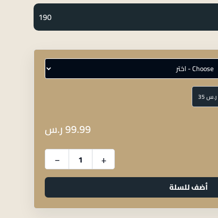
190
99.99
ر.س
−
+
أضف للسلة