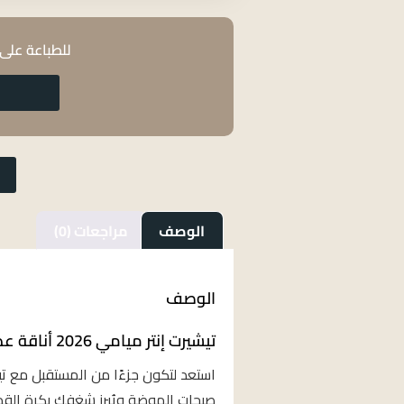
للطباعة على 
الوصف
مراجعات (0)
الوصف
تيشيرت إنتر ميامي 2026 أناقة عصرية لأصغر المشجعين!
صيحات الموضة ويُبرز شغفك بكرة القد