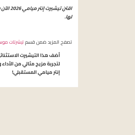
اقتنِ تي
لها.
تصفح المزيد ضمن قسم
تيشرتات موسم 6
أضف هذا التيشيرت الاستثنائي
لتجربة مزيج مثالي من الأداء 
إنتر ميامي المستقبلي!