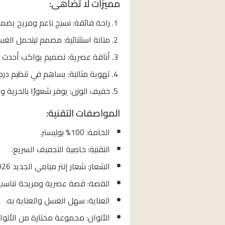
مميزات لا تُضاهى:
راحة فائقة: نسيج ناعم ومريح يضمن
متانة استثنائية: مصمم ليتحمل الغ
أناقة عصرية: تصميم يواكب أحدث خط
تهوية مثالية: يساهم في تنظيم در
خفيف الوزن: يوفر شعورًا بالحرية وا
المواصفات التقنية:
الخامة: 100% بوليستر.
التقنية: خاصية التجفيف السريع.
الشعار: شعار إنتر ميامي الجديد 2026.
القصة: قصة عصرية ومريحة تناسب 
العناية: سهل الغسل والعناية به.
الألوان: مجموعة مختارة من الألوا