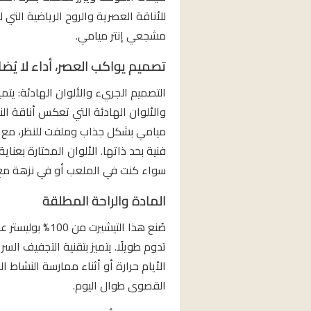
للأناقة العصرية والروح الرياضية التي
مشجعي إنتر ميامي.
تصميم يواكب العصر، أداء لا يُ
والألوان الهادئة التي تعكس أناقة الناد
ميامي بشكل جذاب وملفت للنظر، مع ت
فنية بحد ذاتها. الألوان المختارة بعنا
سواء كنت في الملعب أو في نزهة مع 
المادة والراحة المطلقة
صُنع هذا التيشي
تدوم طويلًا. يتميز بتقنية التجفيف الس
الأيام حرارة أو أثناء ممارسة النشاط ا
القصوى طوال اليوم.