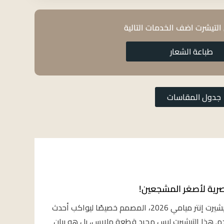
التيشرت اضف الخدمات التالية
طباعة الشعار
جدول المقاسات
استعد لتكون جزءًا من المستقبل مع تيشيرت إنتر ميامي 2026، المصمم خصيصًا ليواكب أحدث
م. هذا التيشيرت ليس مجرد قطعة ملابس، بل هو بيان