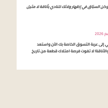
شيرت إنتر ميامي 2026 الآن وكن السبّاق في إظهار ولائك للنادي بأناقة لا مثيل
202
 إلى عربة التسوق الخاصة بك الآن واستعد
والأناقة! لا تفوت فرصة امتلاك قطعة من تاريخ