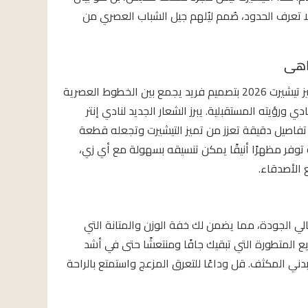
 لا تعرف الحدود، صُمم ليُلهم جيل الشباب العصري من
ضاهى
التصميم الجريء والألوان الهادئة: يتميز تيشيرت 2026 بتصميم فريد يجمع بين الخطوط العصرية
ي ورؤيته المستقبلية. يبرز الشعار الجديد لنادي إنتر
فاصيل دقيقة تعزز من تميز التيشيرت وتجعله قطعة
ية توفر مظهرًا أنيقًا يمكن تنسيقه بسهولة مع أي زي،
الأصدقاء.
رت من 100% بوليستر عالي الجودة، مما يضمن لك خفة الوزن والمتانة التي
ريع المتطورة التي تبقيك جافًا ومنتعشًا حتى في أشد
لبدني المكثف. قل وداعًا للتعرق المزعج واستمتع بالراحة