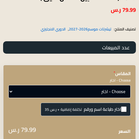
79.99
ر.س
تصنيف المنتج:
تيشرتات موسم2026-2027
,
الدوري الانجليزي
عدد المبيعات
*
المقاس
Choose - اختر
اختر طباعة اسم ورقم
تكلفة إضافية + ⁦ر.س 35⁩
الاسم
79.99
ر.س
اختياري
السعر