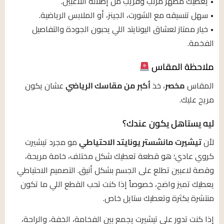
• يعطيك مظهر مرتب وقريب من إطلالة اللاعبين.
• سهل تنسيقه مع الشورت، الجينز، أو الملابس الرياضية.
• خيار ممتاز لعشاق اليونايتد اللي يحبون الجودة والتفاصيل
الفخمة.
ملاحظة المقاس
المقاس
مخصر
، خذ
أكبر من مقاسك الرياضي
عشان يكون
مريح عليك.
ليه يستاهل يكون عندك؟
لأن
تيشيرت مانشستر يونايتد الاحتياطي
مو مجرد تيشيرت
كروي عادي؛ هو قطعة تعطيك شكل مختلف، خامة مريحة،
وقصة لاعبين تطلع على الجسم بشكل أنيق. التصميم الاحتياطي
يعطيك تميز واضح، خصوصاً إذا كنت تحب القطع اللي ما تكون
منتشرة بكثرة وتعطيك ستايل خاص.
إذا كنت تدور على تيشيرت يجمع بين الفخامة، الخفة، والراحة،