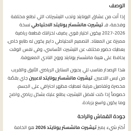
الوصف
إذا أنت من عشاق اليونايتد وتحب التيشيرتات اللي تطلع مختلفة
وفخمة، فـ
تيشيرت مانشستر يونايتد الاحتياطي
نسخة
2026-2027 بيكون اختيار قوي يضيف لخزانتك قطعة رياضية
مميزة عن المعتاد. التصميم الاحتياطي دايم يكون له طابع خاص،
يعطيك حضور مختلف عن التيشيرت الأساسي، وفي نفس الوقت
يحافظ على هيبة مانشستر يونايتد وروح النادي المعروفة.
هذا الإصدار مناسب للي يحبون الستايل الرياضي الأنيق والقريب
من لبس اللاعبين.
تيشيرت مانشستر يونايتد لاعبين
جاي بقصّة
مخصرة وتفاصيل مرتبة تعطيك مظهر احترافي على الجسم،
خصوصاً إذا كنت تفضل التيشيرت يطلع عليك بشكل رياضي واضح
وما يكون واسع بزيادة.
جودة القماش والراحة
أكثر شيء يميز
تيشيرت مانشستر يونايتد 2026
هو الخامة