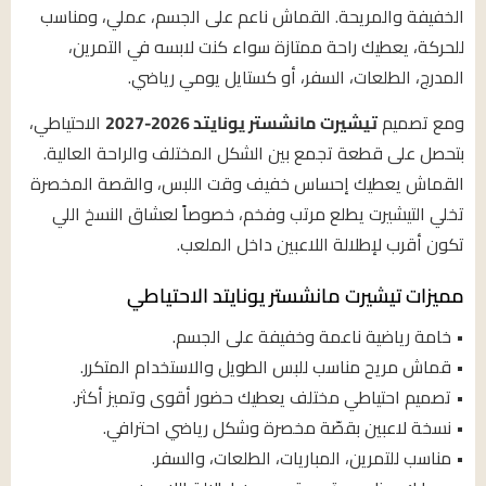
الخفيفة والمريحة. القماش ناعم على الجسم، عملي، ومناسب
للحركة، يعطيك راحة ممتازة سواء كنت لابسه في التمرين،
المدرج، الطلعات، السفر، أو كستايل يومي رياضي.
ومع تصميم
تيشيرت مانشستر يونايتد 2026-2027
الاحتياطي،
بتحصل على قطعة تجمع بين الشكل المختلف والراحة العالية.
القماش يعطيك إحساس خفيف وقت اللبس، والقصة المخصرة
تخلي التيشيرت يطلع مرتب وفخم، خصوصاً لعشاق النسخ اللي
تكون أقرب لإطلالة اللاعبين داخل الملعب.
مميزات تيشيرت مانشستر يونايتد الاحتياطي
• خامة رياضية ناعمة وخفيفة على الجسم.
• قماش مريح مناسب للبس الطويل والاستخدام المتكرر.
• تصميم احتياطي مختلف يعطيك حضور أقوى وتميز أكثر.
• نسخة لاعبين بقصّة مخصرة وشكل رياضي احترافي.
• مناسب للتمرين، المباريات، الطلعات، والسفر.