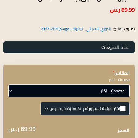
89.99
ر.س
تصنيف المنتج:
الدوري الاسباني
,
تيشرتات موسم2026-2027
عدد المبيعات
*
المقاس
Choose - اختر
اختر طباعة اسم ورقم
تكلفة إضافية + ⁦ر.س 35⁩
الاسم
89.99
ر.س
اختياري
السعر