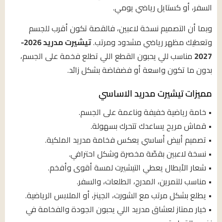
السفر، أو كستايل رياضي يومي.
وبما أن التصميم نسخة لاعبين، فالقصة تكون أقرب للجسم
وتعطيك مظهر رياضي مشدود ومرتب.
تيشيرت مدريد 2026-
2027
مناسب للي يحبون القطع اللي تطلع فخمة على الجسم،
بدون ما تكون واسعة أو فضفاضة بشكل زائد.
مميزات تيشيرت مدريد الاساسي
• خامة رياضية خفيفة وناعمة على الجسم.
• قماش مريح يساعدك تتحرك بسهولة.
• تصميم أبيض أساسي يعكس فخامة مدريد الملكية.
• نسخة لاعبين بقصّة مخصرة وشكل احترافي.
• شعار الأبطال يعطي التيشيرت لمسة أقوى وأفخم.
• مناسب للتمرين، المدرج، الطلعات، والسفر.
• يطلع بشكل مرتب مع الشورت، الجينز، أو الملابس الرياضية.
• خيار ممتاز لعشاق مدريد اللي يحبون الجودة والفخامة في