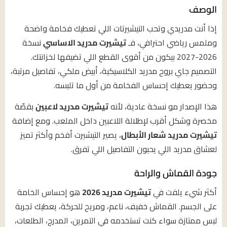
الوصف
إذا أنت مدريدي وتحب التيشيرتات اللي تعطيك فخامة واضحة
وملمس رياضي احترافي، فـ
تيشيرت مدريد الاساسي
نسخة
2026-2027 بيكون من أقوى القطع اللي تضيفها لخزانتك.
التصميم جاي بروح مدريد الكلاسيكية، أبيض ملكي، تفاصيل مرتبة،
وحضور يعطيك إحساس الفخامة من أول ما تلبسه.
هذا الإصدار مو نسخة عادية، لأنه
تيشيرت مدريد لاعبين
بقصّة
مخصرة وشكل أقرب لإطلالة اللاعبين داخل الملعب. ومع إضافة
تيشيرت مدريد شعار الأبطال
، يصير التيشيرت أفخم وأكثر تميز
لعشاق مدريد اللي يحبون التفاصيل اللي تفرق.
جودة القماش والراحة
أكثر شيء يلفت في
تيشيرت مدريد 2026
هو إحساس الخامة
على الجسم. القماش خفيف، ناعم، ومريح للحركة، يعطيك تجربة
لبس ممتازة سواء كنت تستخدمه في التمرين، المدرج، الطلعات،