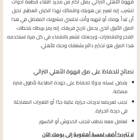
قهوة الأهلي التراثي يمثل أكثر من مجرد اقتناء قطعة أدوات
للشرب. إنه تعبير عن هويتك وانتمائك لهذا الكيان العظيم. تخيل
أن تبدأ يومك أو تنهيه وأنت تحتسي مشروبك المفضل في هذا
المق الأنيق الذي يحمل تاريخ فريقك. إنه رمز يربطك بلحظات
الفخر والانتصارات، ويجعلك تشعر بالانتماء في كل مرة تستخدمه.
هذا المق هو تذكير دائم بشغفك وحبك للأهلي.
نصائح للحفاظ على مق قهوة الأهلي التراثي
يفضل غسله يدويًا للحفاظ على جودة الطباعة لأطول فترة
ممكنة.
تجنب تعريضه لدرجات حرارة عالية جدًا أو التغيرات المفاجئة
في درجة الحرارة.
تعامل معه بلطف لتجنب الخدوش أو الكسور.
لا تتردد! أضف لمسة أهلاوية إلى يومك الآن