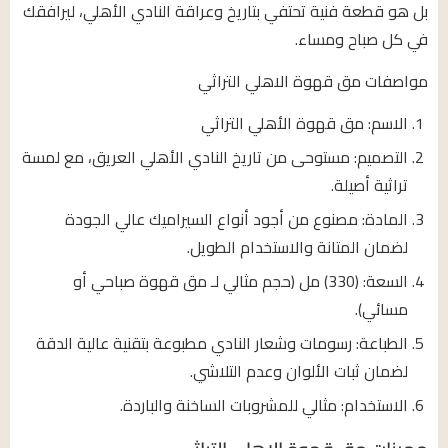
بل هو قطعة فنية تحتفي بتاريخ وعراقة النادي الأهلي، ليرافقك
في كل صباح ومساء.
مواصفات مق قهوة الاهلي التراثي
الاسم: مق قهوة الأهلي التراثي
التصميم: مستوحى من تاريخ النادي الأهلي العريق، مع لمسة
تراثية أصيلة.
المادة: مصنوع من أجود أنواع السيراميك عالي الجودة
لضمان المتانة والاستخدام الطويل.
السعة: (330) مل (حجم مثالي لـ مق قهوة صباحي أو
مسائي).
الطباعة: رسومات وشعار النادي مطبوعة بتقنية عالية الدقة
لضمان ثبات الألوان وعدم التلاشي.
الاستخدام: مثالي للمشروبات الساخنة والباردة.