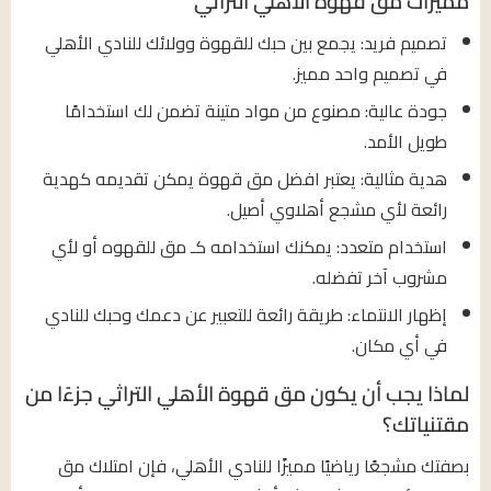
مميزات مق قهوة الاهلي التراثي
تصميم فريد: يجمع بين حبك للقهوة وولائك للنادي الأهلي
في تصميم واحد مميز.
جودة عالية: مصنوع من مواد متينة تضمن لك استخدامًا
طويل الأمد.
هدية مثالية: يعتبر افضل مق قهوة يمكن تقديمه كهدية
رائعة لأي مشجع أهلاوي أصيل.
استخدام متعدد: يمكنك استخدامه كـ مق للقهوه أو لأي
مشروب آخر تفضله.
إظهار الانتماء: طريقة رائعة للتعبير عن دعمك وحبك للنادي
في أي مكان.
لماذا يجب أن يكون مق قهوة الأهلي التراثي جزءًا من
مقتنياتك؟
بصفتك مشجعًا رياضيًا مميزًا للنادي الأهلي، فإن امتلاك مق